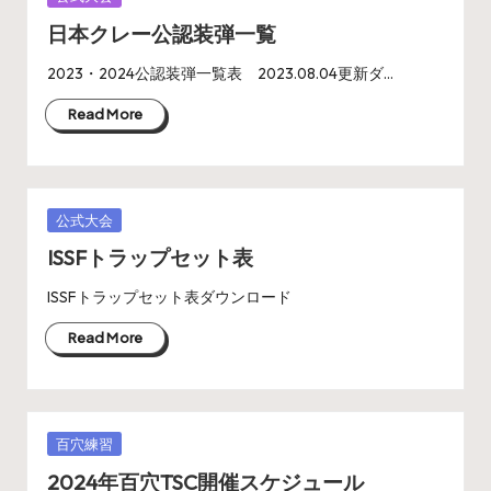
in
日本クレー公認装弾一覧
2023・2024公認装弾一覧表 2023.08.04更新ダ…
Read More
Posted
公式大会
in
ISSFトラップセット表
ISSFトラップセット表ダウンロード
Read More
Posted
百穴練習
in
2024年百穴TSC開催スケジュール