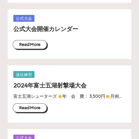
Posted
公式大会
in
公式大会開催カレンダー
Read More
Posted
遠征練習
in
2024年富士五湖射撃場大会
富士五湖シューターズ
年 会 費： 3,500円
月例…
Read More
Posted
公式大会