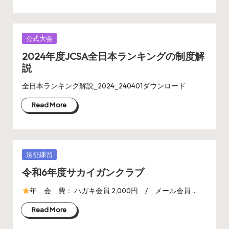
Posted
公式大会
in
2024年度JCSA全日本ランキングの制度解
説
全日本ランキング解説_2024_240401ダウンロード
Read More
Posted
遠征練習
in
令和6年度サカイガンクラブ
年 会 費： ハガキ会員 2,000円 / メール会員 …
Read More