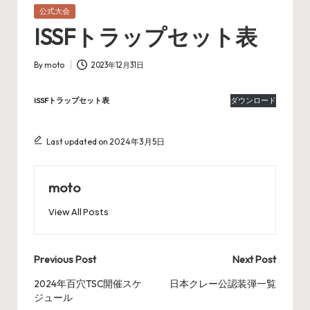
Posted
公式大会
in
ISSFトラップセット表
By
moto
2023年12月31日
Posted
by
ISSFトラップセット表
ダウンロード
Last updated on 2024年3月5日
moto
View All Posts
Post
Previous Post
Next Post
navigation
2024年百穴TSC開催スケ
日本クレー公認装弾一覧
ジュール