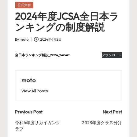
Posted
公式大会
in
2024年度JCSA全日本ラ
ンキングの制度解説
By
moto
2024年4月2日
Posted
by
全日本ランキング解説_2024_240401
ダウンロード
moto
View All Posts
Post
Previous Post
Next Post
navigation
令和6年度サカイガンク
2023年度クラス分け
ラブ