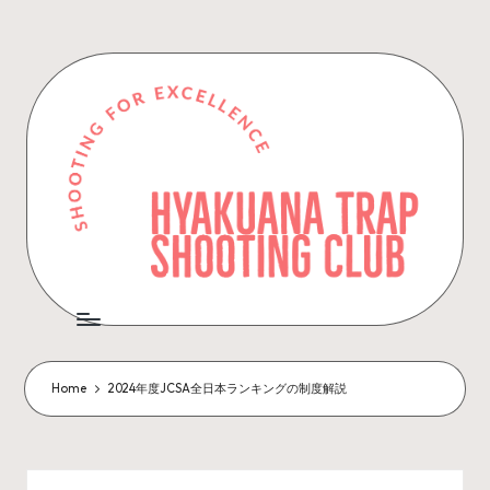
Skip
to
content
Home
2024年度JCSA全日本ランキングの制度解説