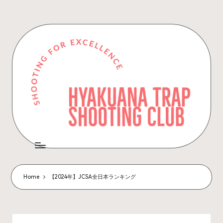
Skip
to
content
Home
【2024年】JCSA全日本ランキング