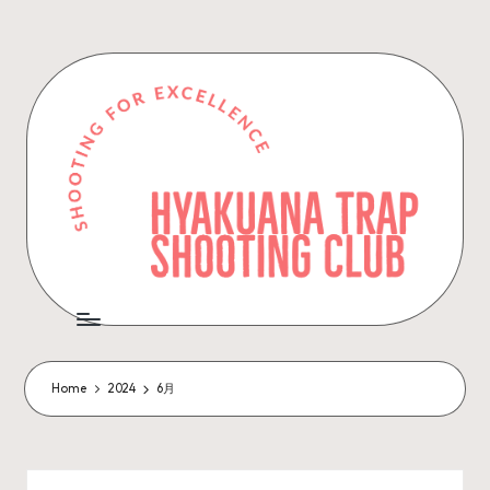
Skip
to
content
Home
2024
6月