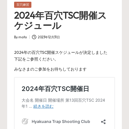
Posted
百穴練習
in
2024年百穴TSC開催ス
ケジュール
By
moto
2023年12月31日
Posted
by
2024年の百穴TSC開催スケジュールが決定しました
下記をご参照ください。
みなさまのご参加をお待ちしております