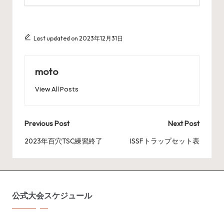
Last updated on 2023年12月31日
moto
View All Posts
Post
Previous Post
Next Post
navigation
2023年百穴TSC練習終了
ISSFトラップセット表
公式大会スケジュール