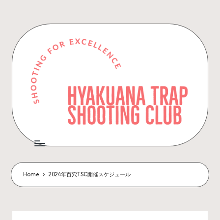
Skip
to
content
Home
2024年百穴TSC開催スケジュール