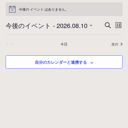
イ
今後の イベント はありません。
ベ
N
o
t
ン
イ
イ
今後のイベント
 - 
2026.08.10
検
i
リ
c
ベ
ト
索
日
ベ
ス
e
ン
付
ト
ン
イベ
今日
次の
イベント
前の
ト
を
表
ト
選
示
ビ
択
ュ
自分のカレンダーと連携する
を
ー
検
ナ
索
ビ
ゲ
し
ー
て
シ
ナ
ョ
ン
ビ